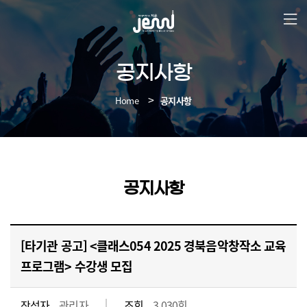
본
문
바
로
가
공지사항
기
Home
공지사항
공지사항
[타기관 공고] <클래스054 2025 경북음악창작소 교육
프로그램> 수강생 모집
작성자
관리자
조회
3,030회