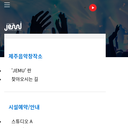
본
문
바
로
가
기
주
메
제주음악창작소
뉴
'JEMU' 란
찾아오시는 길
시설예약/안내
스튜디오 A