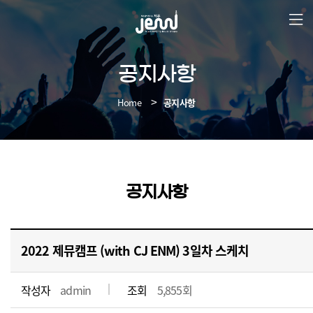
본
문
바
로
가
공지사항
기
Home
공지사항
공지사항
2022 제뮤캠프 (with CJ ENM) 3일차 스케치
작성자
admin
조회
5,855회