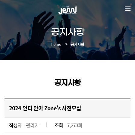
본
문
바
로
가
공지사항
기
Home
공지사항
공지사항
2024 인디 안아 Zone's 사전모집
작성자
관리자
조회
7,273회