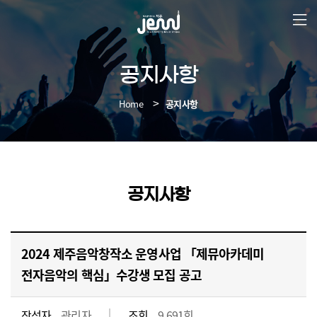
본
문
바
로
가
공지사항
기
Home
공지사항
공지사항
2024 제주음악창작소 운영사업 「제뮤아카데미
전자음악의 핵심」수강생 모집 공고
작성자
관리자
조회
9,691회