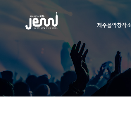
본문 바로가기
주
제주음악창작
메
뉴