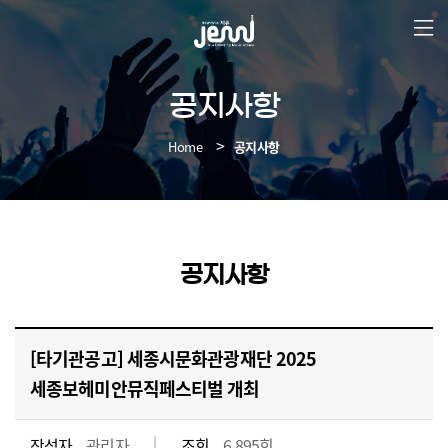
본
문
바
로
가
공지사항
기
Home
공지사항
공지사항
[타기관공고] 세종시문화관광재단 2025
세종보헤미안뮤직페스티벌 개최
작성자
관리자
조회
6,895회