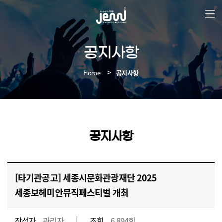
본
문
바
로
가
공지사항
기
Home
공지사항
공지사항
[타기관공고] 세종시문화관광재단 2025
세종보헤미안뮤직페스티벌 개최
작성자
관리자
조회
6,894회