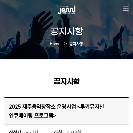
본
문
바
로
가
공지사항
기
Home
공지사항
공지사항
2025 제주음악창작소 운영사업 <루키뮤지션
인큐베이팅 프로그램>
작성자
관리자
조회
3,318회