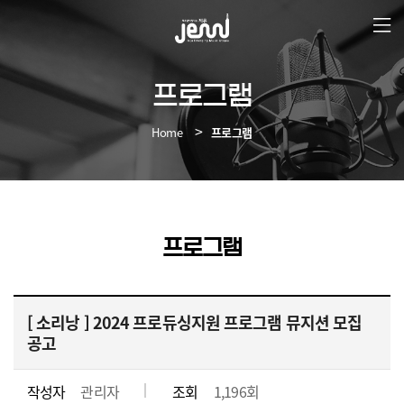
본
문
바
로
가
프로그램
기
Home
프로그램
프로그램
[
소리낭
] 2024 프로듀싱지원 프로그램 뮤지션 모집
공고
작성자
관리자
조회
1,196회