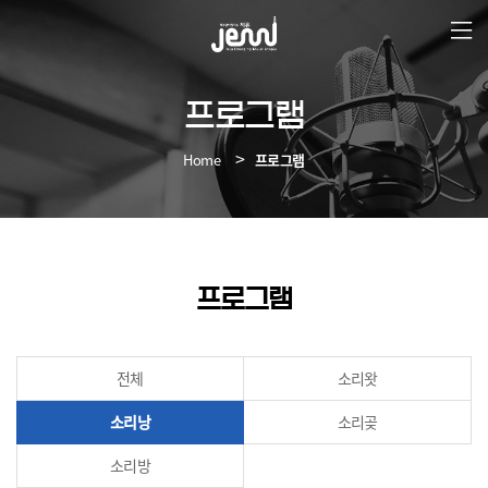
본
문
바
로
가
프로그램
기
Home
프로그램
프로그램
전체
소리왓
소리낭
소리곶
소리방