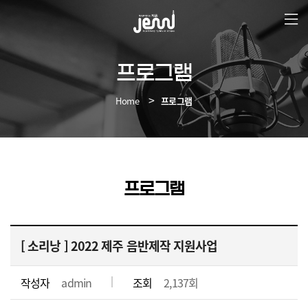
본
문
바
로
가
프로그램
기
Home
프로그램
프로그램
[
소리낭
] 2022 제주 음반제작 지원사업
작성자
admin
조회
2,137회