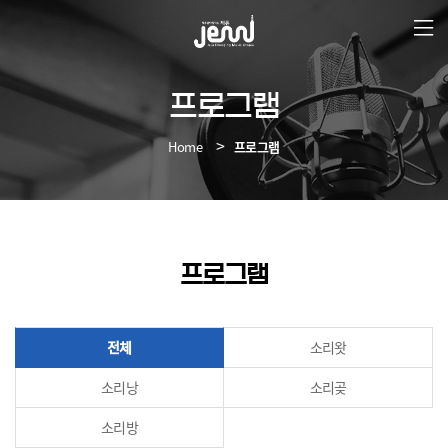
본
문
바
로
가
프로그램
기
Home
프로그램
프로그램
전체
소리왓
소리낭
소리곶
소리방